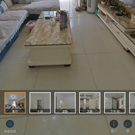
客厅
主卧
次卧
次卧
卫生间
简介
赞
场景选择