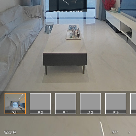
客厅
主卧
主卫
次卧
次卧
3
简介
场景选择