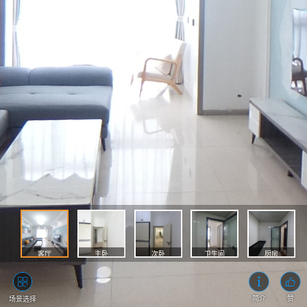
客厅
主卧
次卧
卫生间
厨房
简介
赞
场景选择